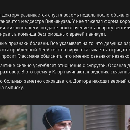
 доктор» развивается спустя восемь недель после объявле
новится медсестра Вильянуэва. У нее тяжелая форма коро
ия жизни коллеги, но даже подключение к аппарату вентил
ирает, а команда беспомощных врачей паникует.
ные признаки болезни. Все указывает на то, что девушка з
 хотя пройденный Леей тест на вирус оказывается отрицате
у просит Глассмана объяснить, что именно означают незнак
рантине сильно усугубляет отношения с супругой. Осознав
азговор. В это время у Клэр начинаются видения, связанн
о больных заметно сокращается. Доктора находят верный сп
а выписку.