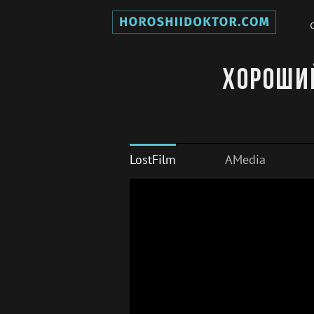
Хороший
LostFilm
AMedia