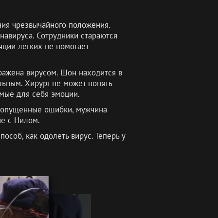
ния чрезвычайного положения.
навируса. Сотрудники стараются
яции легких не помогает
аражена вирусом. Шон находится в
льным. Хирург не может понять
омые для себя эмоции.
 допущенные ошибки, мужчина
ые с Нилом.
особ, как одолеть вирус. Теперь у