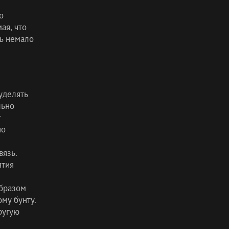
о
ая, что
ть немало
уделять
льно
но
язь.
ятия
образом
му бунту.
ругую