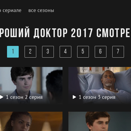
о сериале
все сезоны
роший Доктор 2017 смотр
1
2
3
4
5
6
7
1 сезон 2 серия
1 сезон 3 серия