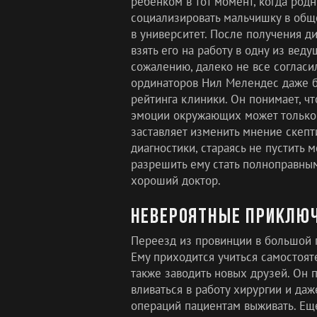
ребенком в тот момент, когда род
социализировать мальчишку в обще
в университет. После получения д
взять его на работу в одну из вед
сожалению, далеко не все согласи
ординаторов Нил Мелендес даже бе
рейтинга клиники. Он понимает, ч
эмоции окружающих может только 
заставляет изменить мнение скепт
диагностики, стараясь не пустить 
разрешить ему стать полноправным
хороший доктор.
Невероятные приклю
Переезд из провинции в большой 
Ему приходится учиться самостоят
также заводить новых друзей. Он п
вливаться в работу хирургии и да
операций пациентам выживать. Ещ