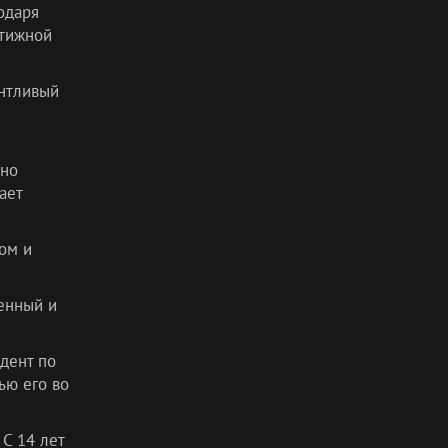
одаря
стижной
антливый
ьно
ает
ом и
енный и
дент по
ью его во
С 14 лет