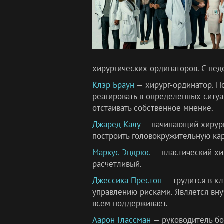
хирургических ординаторов. С нед
Клэр Браун
— хирург-ординатор. По
реагировать в определенных ситуа
отстаивать собственное мнение.
Джаред Калу
— начинающий хирург
построить головокружительную кар
Маркус Эндрюс
— пластический хи
расчетливый.
Джессика Престон
— трудится в к
управлению рисками. Является вну
всем поддерживает.
Аарон Глассман
— руководитель бо