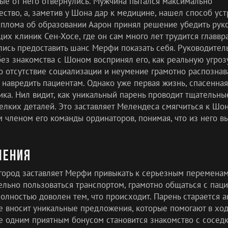
ные от него отвернулись. Мужчина пытался максимально
ство, а, заметив у Шона дар к медицине, нашел способ уст
иплома об образовании Аарон принял решение убедить рук
ущих клиник Сен-Хосе, где он сам много лет трудится главвр
лись предоставить шанс Мерфи показать себя. Руководител
з знакомства с Шоном воспринял его, как реальную угроз
то отсутствие социализации и неумение грамотно распознав
навредить пациентам. Однако уже первая жизнь, спасенна
ика. Нил видит, как уникальный парень проводит тщательны
мелких деталей. Это заставляет Мелендеса смягчиться к Шон
 членом его команды ординаторов, понимая, что из него в
чения
город заставляет Мерфи привыкать к серьезным переменам
ельно пользоваться транспортом, грамотно общаться с паци
олностью доволен тем, что происходит. Парень старается а
же вносит уникальные предложения, которые помогают в хо
е одним приятным бонусом становится знакомство с соседк