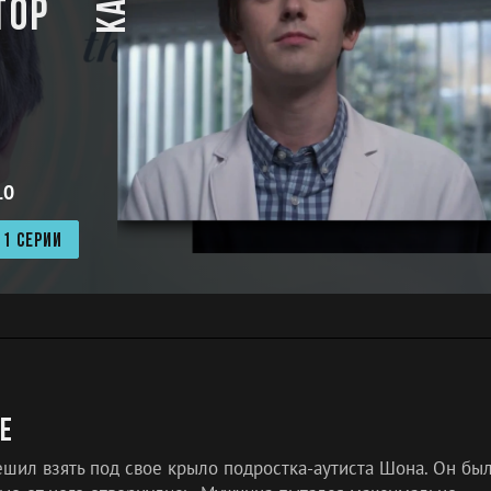
тор
.0
 1 СЕРИИ
е
ешил взять под свое крыло подростка-аутиста Шона. Он бы