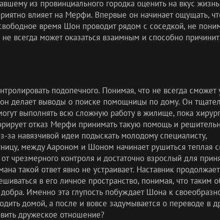
авшему из провинциального городка оценить на вкус жизнь
риятно влияет на Мерфи. Впервые он начинает ощущать, чт
 свободное время Шон проводит рядом с соседкой, не поним
во не всегда может оказаться взаимным и способно причини
нтролировать подопечного. Понимая, что не всегда сможет 
он делает выводы о поиске помощницы по дому. Он тщате
могут выполнять всю сложную работу в жилище, пока хирург
норирует отказ Мерфи принимать такую помощь и решитель
Из-за навязчивой идеи подыскать молодому специалисту,
ницу, между Аароном и Шоном начинает рушиться теплая св
л от чрезмерного контроля и достаточно взрослый для прин
ана такой ответ явно не устраивает. Наставник продолжает
шиваться в его личное пространство, понимая, что таким 
добра. Именно эта глупость побуждает Шона к своеобразно
одить домой, а после и вовсе задумывается о переводе в д
овить дружеское отношение?