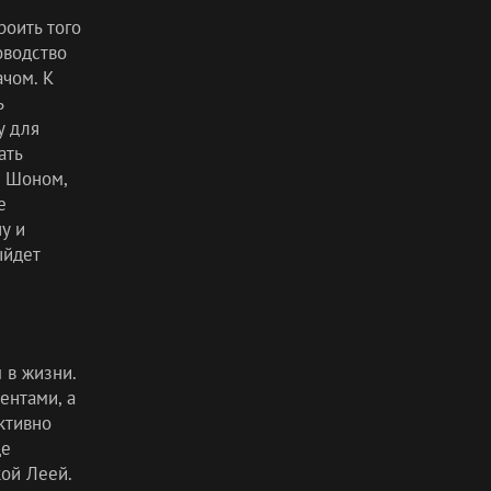
роить того
оводство
ачом. К
ь
у для
ать
я Шоном,
е
у и
ыйдет
 в жизни.
ентами, а
ктивно
де
ой Леей.