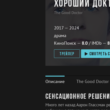
Хороший док
The Good Doctor
2017 — 2024
драма
КиноПоиск —
8.0
/
IMDb —
8
ТРЕЙЛЕР
СМОТРЕТЬ С
Описание
The Good Doctor
Сенсационное решени
Много лет назад Аарон Глассман р