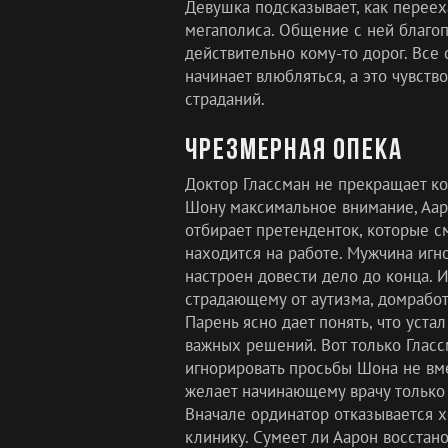
Девушка подсказывает, как переех
мегаполиса. Общение с ней благоп
действительно кому-то дорог. Все
начинает влюбляться, а это чувст
страданий.
Чрезмерная опека
Доктор Глассман не прекращает ко
Шону максимальное внимание, Аар
отбирает претенденток, которые с
находится на работе. Мужчина иг
настроен довести дело до конца. 
страдающему от аутизма, домработ
Парень ясно дает понять, что уста
важных решений. Вот только Глассм
игнорировать просьбы Шона не вме
желает начинающему врачу только 
Вначале ординатор отказывается х
клинику. Сумеет ли Аарон восстан