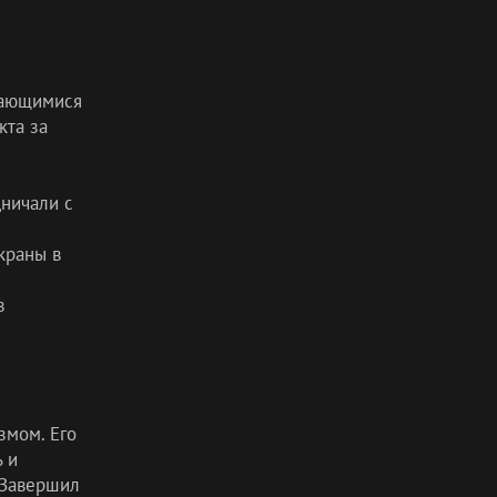
дающимися
кта за
ничали с
краны в
в
змом. Его
 и
 Завершил