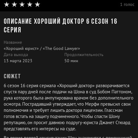
1 голос
Описание Хороший доктор 6 сезон 16
серия
Название
«Хороший юрист» / «The Good Lawyer»
Дата выхода
Продолжительность
13 марта 2023
50 мин
Сюжет
6 сезон 16 серия сериала «Хороший доктор» разворачивается
спустя пару дней после подачи на Шона в суд Бобом Паттоном,
рука которого была ампутирована врачом без дополнительного
осмотра. Пострадавший утверждает, что Мерфи превысил свои
полномочия и требует лишить доктора лицензии. Глассман
готов встать на защиту подчиненного. Чтобы спасти Шону
репутацию, он просит давнюю подругу-юриста Джанет Стюард
представлять его интересы на суде.
Во время первой консультации Шон знакомится с помощницей