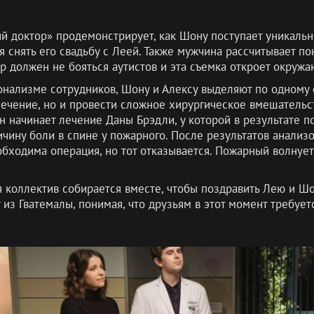
й доктор» продемонстрирует, как Шону поступает уникаль
 снять его свадьбу с Леей. Также мужчина рассчитывает по
ир должен не бояться аутистов и эта съемка откроет окружа
онализме сотрудников, Шону и Алексу выделяют по одному 
лечение, но и провести сложное хирургическое вмешательст
н начинает лечение Даны Брэдли, у которой в результате п
чину боли в спине у пожарного. После результатов анализо
бходима операция, но тот отказывается. Пожарный волнуетс
 коллектив собирается вместе, чтобы поздравить Лею и Ш
из Гватемалы, понимая, что друзьям в этот момент требует