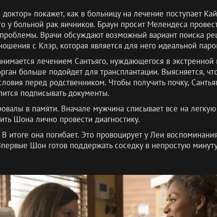
 доктор» покажет, как в больницу на лечение поступает Ка
что у больной рак яичников. Браун просит Мелендеса пров
 проблемы. Врачи обсуждают возможный вариант поиска ре
ношения с Клэр, которая является для него идеальной паро
нимается лечением Сантьяго, нуждающегося в экстренной 
 орган больше подойдет для трансплантации. Выясняется, ч
условия перед родственником. Чтобы получить почку, Сантья
опится подписывать документы.
овалы в памяти. Вначале мужчина списывает все на легкую 
ить Шона лично провести диагностику.
 В итоге она погибает. Это провоцирует у Леи воспоминани
первые Шон готов поддержать соседку в непростую минуту