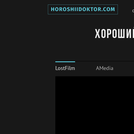
Хороший
LostFilm
AMedia