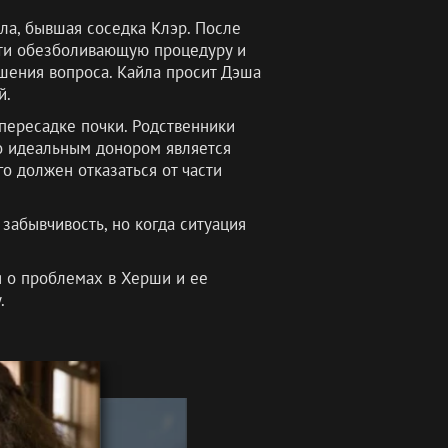
йла, бывшая соседка Клэр. После
ести обезболивающую процедуру и
шения вопроса. Кайла просит Дэша
й.
пересадке почки. Родственники
то идеальным донором является
го должен отказаться от части
забывчивость, но когда ситуация
я о проблемах в Херши и ее
.