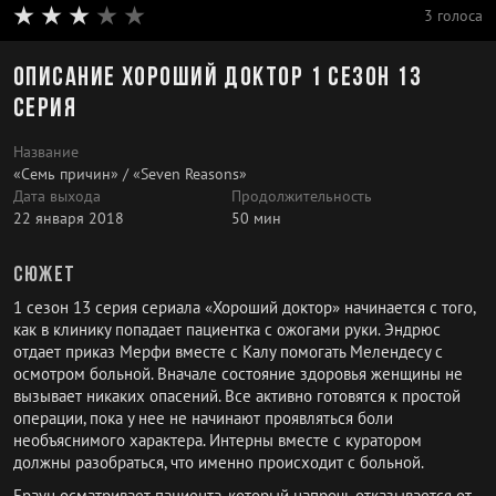
3 голоса
Описание Хороший доктор 1 сезон 13
серия
Название
«Семь причин» / «Seven Reasons»
Дата выхода
Продолжительность
22 января 2018
50 мин
Сюжет
1 сезон 13 серия сериала «Хороший доктор» начинается с того,
как в клинику попадает пациентка с ожогами руки. Эндрюс
отдает приказ Мерфи вместе с Калу помогать Мелендесу с
осмотром больной. Вначале состояние здоровья женщины не
вызывает никаких опасений. Все активно готовятся к простой
операции, пока у нее не начинают проявляться боли
необъяснимого характера. Интерны вместе с куратором
должны разобраться, что именно происходит с больной.
Браун осматривает пациента, который напрочь отказывается от